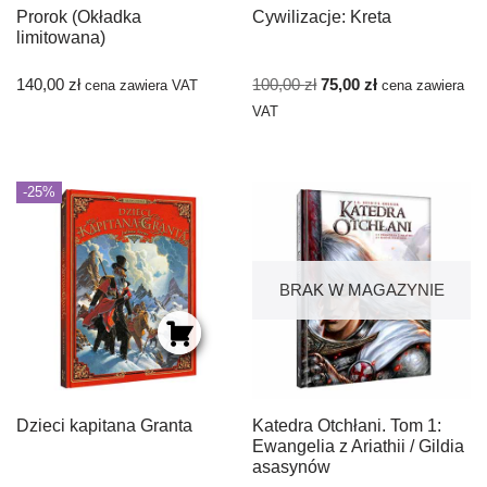
Prorok (Okładka
Cywilizacje: Kreta
limitowana)
140,00
zł
100,00
zł
75,00
zł
cena zawiera VAT
cena zawiera
VAT
-25%
BRAK W MAGAZYNIE
Dzieci kapitana Granta
Katedra Otchłani. Tom 1:
Ewangelia z Ariathii / Gildia
asasynów