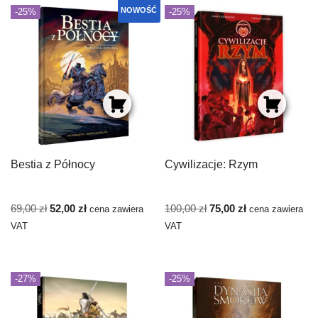
NOWOŚĆ
-25%
-25%
Bestia z Północy
Cywilizacje: Rzym
69,00
zł
52,00
zł
100,00
zł
75,00
zł
cena zawiera
cena zawiera
VAT
VAT
-27%
-25%