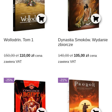
Wollodrïn. Tom 1
Dynastia Smoków. Wydanie
zbiorcze
150,00
zł
110,00
zł
140,00
zł
105,00
zł
cena
cena
zawiera VAT
zawiera VAT
-25%
-21%