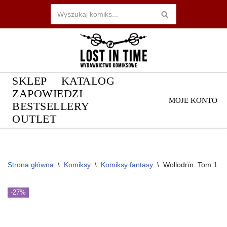
Przejdź
do
treści
SKLEP
KATALOG
ZAPOWIEDZI
MOJE KONTO
BESTSELLERY
OUTLET
Strona główna
\
Komiksy
\
Komiksy fantasy
\
Wollodrïn. Tom 1
-27%