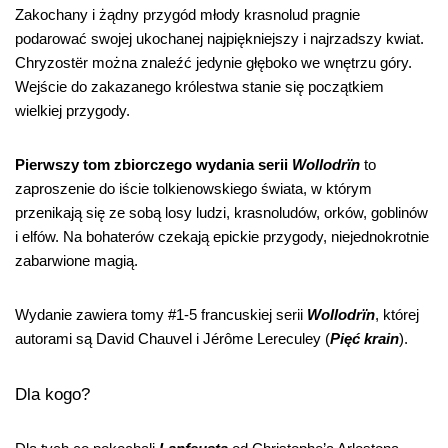
Zakochany i żądny przygód młody krasnolud pragnie
podarować swojej ukochanej najpiękniejszy i najrzadszy kwiat.
Chryzostër można znaleźć jedynie głęboko we wnętrzu góry.
Wejście do zakazanego królestwa stanie się początkiem
wielkiej przygody.
Pierwszy tom zbiorczego wydania serii
Wollodrïn
to
zaproszenie do iście tolkienowskiego świata, w którym
przenikają się ze sobą losy ludzi, krasnoludów, orków, goblinów
i elfów. Na bohaterów czekają epickie przygody, niejednokrotnie
zabarwione magią.
Wydanie zawiera tomy #1-5 francuskiej serii
Wollodrïn
, której
autorami są David Chauvel i Jérôme Lereculey (
Pięć krain
).
Dla kogo?