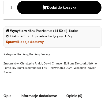
Dodaj do koszyka
🚚
Wysyłka w 48h:
Paczkomat (14,50 zł), Kurier.
💳
Płatność:
BLIK, przelew tradycyjny, TPay.
Sprawdź opcje dostawy
Kategorie:
Komiksy
,
Komiksy fantasy
Znaczników:
Christophe Araldi
,
David Chauvel
,
Éditions Delcourt
,
Jérôme
Lereculey
,
Komiks europejski
,
Lou
,
Rok wydania 2025
,
Wollodrïn
,
Xavier
Basset
Opis
Informacje dodatkowe
Opinie (0)