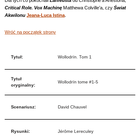
Dla tych co pokochali
Lanfeusta
od Christophe’a Arlestona,
Critical Role. Vox Machinę
Matthewa Colville’a, czy
Świat
Akwilonu
Jeana-Luca Istina
.
Wróć na początek strony
Tytuł:
Wollodrïn. Tom 1
Tytuł
Wollodrïn tome #1-5
oryginalny:
Scenariusz:
David Chauvel
Rysunki:
Jérôme Lereculey