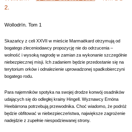
2.
Wollodrïn. Tom 1
Skazańcy z celi XXVII w mieście Marmaëkard otrzymują od
bogatego zleceniodawcy propozycję nie do odrzucenia –
wolność i wysoką nagrodę w zamian za wykonanie szczególnie
niebezpiecznej misji. Ich zadaniem będzie przedostanie się na
terytorium orków i odnalezienie uprowadzonej spadkobierczyni
bogatego rodu.
Para najemników spotyka na swojej drodze konwój osadników
udających się do odległej krainy Hingell. Wyznawcy Ernöna
Heebärrona potrzebują przewodnika. Choć wiadomo, że podróż
będzie obfitować w niebezpieczeństwa, największe zagrożenie
nadejdzie z zupełnie niespodziewanej strony.