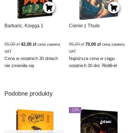
Barbaric. Księga 1
Cienie z Thule
55,00
zł
42,00
zł
95,00
zł
70,00
zł
cena zawiera
cena zawiera
VAT
VAT
Cena w ostatnich 30 dniach
Najniższa cena w ciągu
nie zmieniła się
ostatnich 30 dni:
70,00
zł
Podobne produkty
-13%