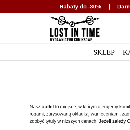
Rabaty do -30% | Darm
Przejdź
do
treści
SKLEP
K
Nasz
outlet
to miejsce, w którym oferujemy komi
rogami, zarysowaną okładką, wgnieceniami, zagię
zdobyć tytuły w niższych cenach!
Jeżeli zależy