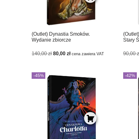
(Outlet) Dynastia Smoków.
(Outlet
Wydanie zbiorcze
Stary 
140,00
zł
80,00
zł
90,00
z
cena zawiera VAT
-45%
-42%