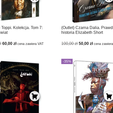
) Toppi. Kolekcja. Tom 7:
(Outlet) Czarna Dalia. Praw
Świat
historia Elizabeth Short
ł
60,00
zł
100,00
zł
50,00
zł
cena zawiera VAT
cena zawier
-35%