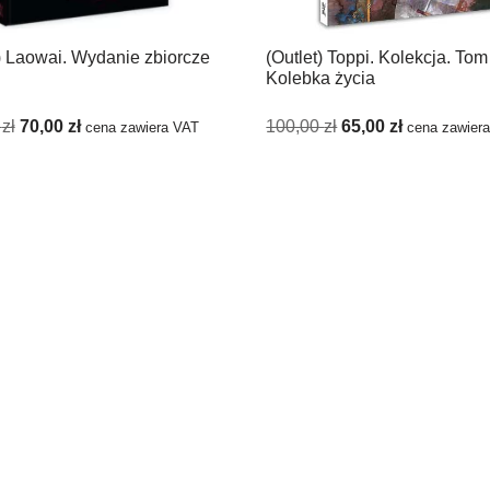
t) Laowai. Wydanie zbiorcze
(Outlet) Toppi. Kolekcja. Tom
Kolebka życia
0
zł
70,00
zł
100,00
zł
65,00
zł
cena zawiera VAT
cena zawier