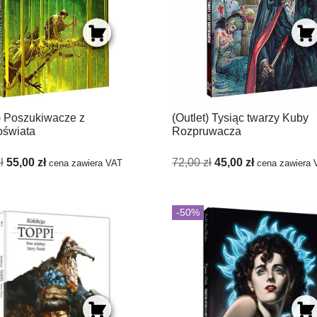
t) Poszukiwacze z
(Outlet) Tysiąc twarzy Kuby
świata
Rozpruwacza
ł
55,00
zł
72,00
zł
45,00
zł
cena zawiera VAT
cena zawiera 
-50%