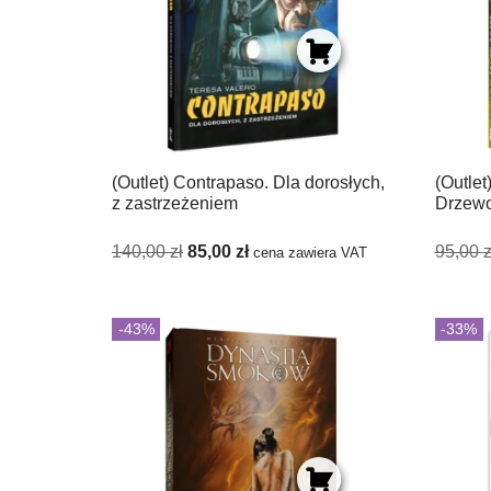
(Outlet) Contrapaso. Dla dorosłych,
(Outle
z zastrzeżeniem
Drzewo
140,00
zł
85,00
zł
95,00
z
cena zawiera VAT
-43%
-33%