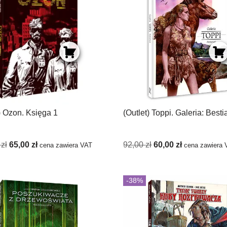
) Ozon. Księga 1
(Outlet) Toppi. Galeria: Besti
0
zł
65,00
zł
92,00
zł
60,00
zł
cena zawiera VAT
cena zawiera 
-38%