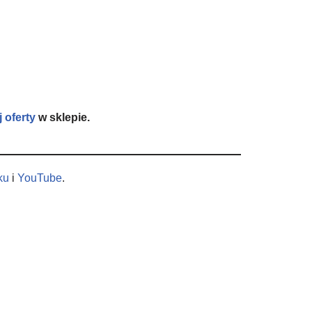
j oferty
w sklepie.
ku
i
YouTube
.