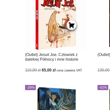
(Outlet) Jesuit Joe. Człowiek z
(Outlet
dalekiej Północy i inne historie
110,00
zł
65,00
zł
130,0
cena zawiera VAT
-39%
-42%