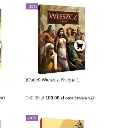
-33%
(Outlet) Wieszcz. Księga 1
150,00
zł
100,00
zł
VAT
cena zawiera VAT
-50%