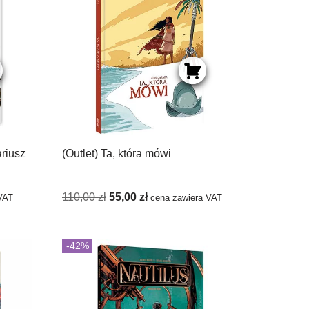
ariusz
(Outlet) Ta, która mówi
110,00
zł
55,00
zł
VAT
cena zawiera VAT
-42%