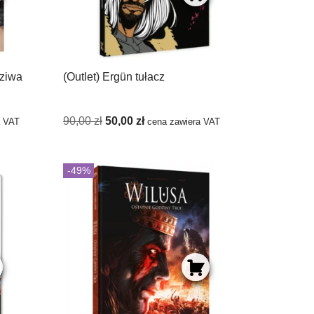
dziwa
(Outlet) Ergün tułacz
90,00
zł
50,00
zł
a VAT
cena zawiera VAT
-49%