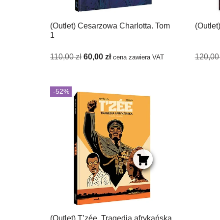
(Outlet) Cesarzowa Charlotta. Tom
(Outle
1
110,00
zł
60,00
zł
120,0
cena zawiera VAT
-52%
(Outlet) T’zée. Tragedia afrykańska