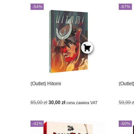
-54%
-67%
(Outlet) Hitomi
(Outlet
65,00
zł
30,00
zł
59,99
z
cena zawiera VAT
-41%
-50%