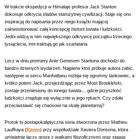
W trakcie ekspedycji w Himalaje profesor Jack Stanton
dokonuje odkrycia śladów starożytnej cywilizacji. Staje się ono
inspiracją do napisania przez niego książki mającej
zakwestionować całą koncepcję historii świata i ludzkości.
Jedni widzą w nim największego odkrywcę początku trzeciego
tysiąclecia, inni traktują go jak szarlatana.
Lecz w dniu premiery Ante Genesem Stantona dochodzi do
bardzo dziwnych wydarzeń. Najpierw ktoś próbuje autora zabić,
następnie w sercu Manhattanu rozbija się ogromny tankowiec, a
krótko potem Jack, przejeżdżając przez Most Brookliński,
zostaje przeniesiony do innego świata… gdzie przyszłość
ludzkości znajduje się wyłącznie w jego rękach. Czy zdoła
przeciwstawić się chaosowi na skalę planetarną?
Prorok
to postapokaliptyczna seria stworzona przez Mathieu
Lauffraya (
Raven
) przy współudziale Xaviera Dorisona, która
umiejętnie łączy grozę z wątkami filozoficznymi oraz stawia