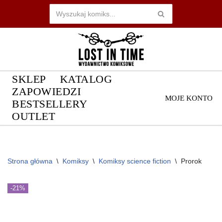
Przejdź
do
treści
SKLEP
KATALOG
ZAPOWIEDZI
MOJE KONTO
BESTSELLERY
OUTLET
Strona główna
\
Komiksy
\
Komiksy science fiction
\
Prorok
-21%