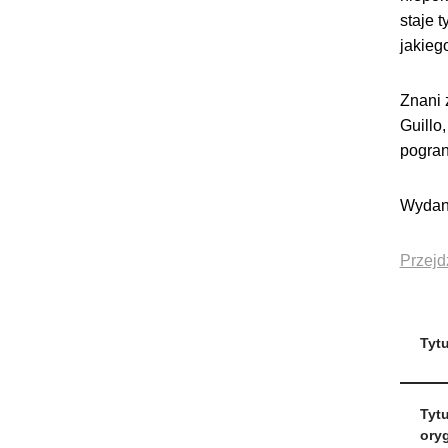
staje 
jakieg
Znani 
Guillo
pogran
Wydani
Przejd
Tytu
Tytu
oryg