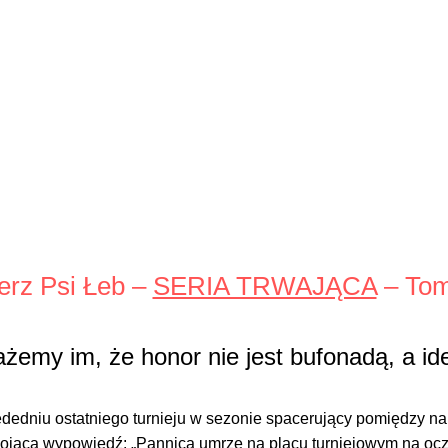
erz Psi Łeb –
SERIA TRWAJĄCA
– Tom
żemy im, że honor nie jest bufonadą, a id
dedniu ostatniego turnieju w sezonie spacerujący pomiędzy n
ojącą wypowiedź: „Pannica umrze na placu turniejowym na ocza