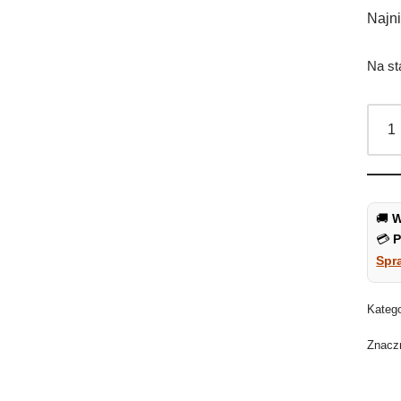
Najni
Na st
🚚
W
💳
P
Spr
Kateg
Znacz