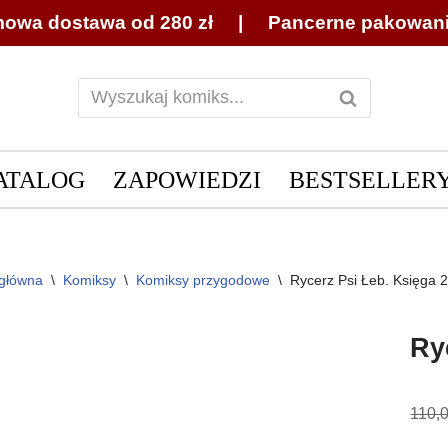
owa dostawa od 280 zł | Pancerne pakowan
ATALOG
ZAPOWIEDZI
BESTSELLER
 główna
\
Komiksy
\
Komiksy przygodowe
\
Rycerz Psi Łeb. Księga 2
Ry
110,