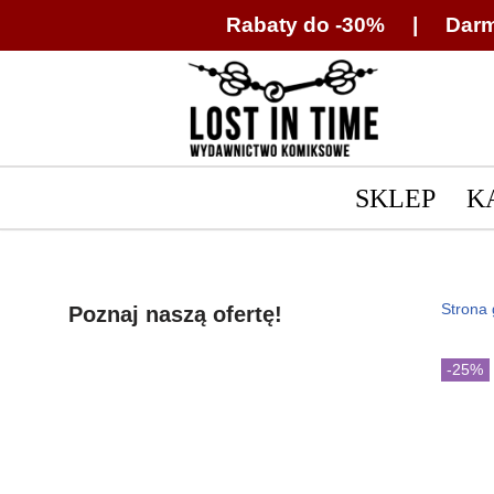
Rabaty do -30% | Darm
Przejdź
do
treści
SKLEP
K
Strona
Poznaj naszą ofertę!
-25%