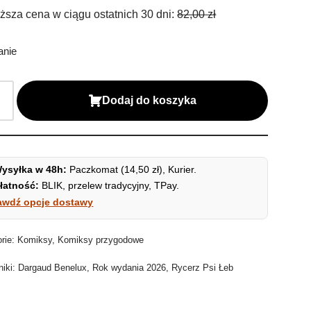
ższa cena w ciągu ostatnich 30 dni:
82,00
zł
anie
Dodaj do koszyka
ysyłka w 48h:
Paczkomat (14,50 zł), Kurier.
łatność:
BLIK, przelew tradycyjny, TPay.
awdź opcje dostawy
orie:
Komiksy
,
Komiksy przygodowe
niki:
Dargaud Benelux
,
Rok wydania 2026
,
Rycerz Psi Łeb