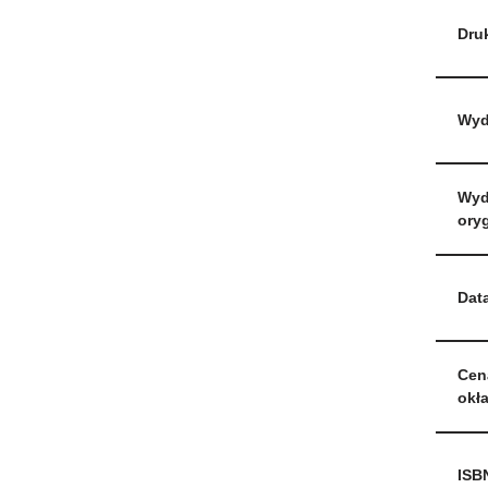
Dru
Wyd
Wyd
oryg
Data
Cen
okł
ISB