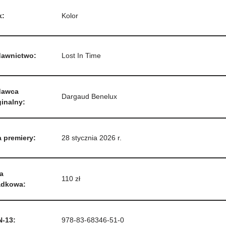
k:
Kolor
awnictwo:
Lost In Time
awca
Dargaud Benelux
inalny:
 premiery:
28 stycznia 2026 r.
a
110 zł
adkowa:
N-13:
978-83-68346-51-0