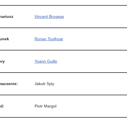
nariusz
Vincent Brugeas
unek
Ronan Toulhoat
ory
Yoann Guillo
maczenie:
Jakub Syty
ad:
Piotr Margol