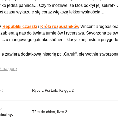
tylko jedna pannica… Czy to możliwe, że ktoś odkrył jej sekret?
oś czasu wykazuje się coraz większą lekkomyślnością…
z
Republiki czaszki
i
Króla rozpustników
Vincent Brugeas or
, zabierają nas do świata turniejów i rycerstwa. Stworzona ze s
iczu mangowego gatunku shōnen i klasycznej historii przygodo
e zawiera dodatkową historię pt. „Garulf“, pierwotnie stworzon
ź na górę
ł:
Rycerz Psi Łeb. Księga 2
ł
Tête de chien, livre 2
inalny: