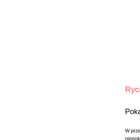
Ryc
Poka
W prze
niepok