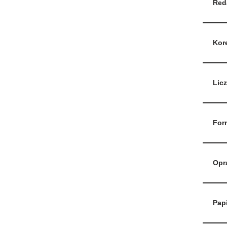
Red
Kor
Licz
For
Opr
Papi