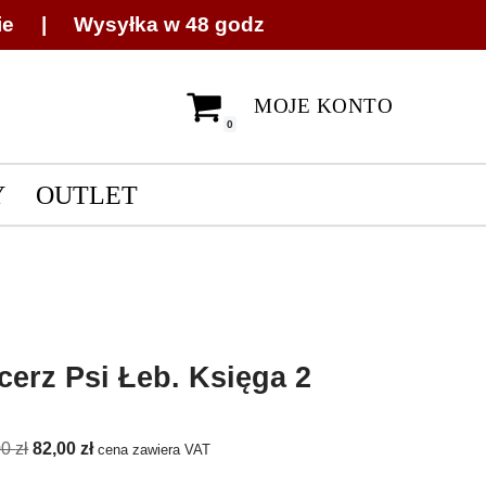
ie | Wysyłka w 48 godz
MOJE KONTO
0
Y
OUTLET
cerz Psi Łeb. Księga 2
00
zł
82,00
zł
cena zawiera VAT