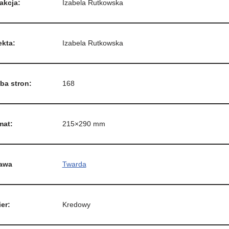
akcja:
Izabela Rutkowska
ekta:
Izabela Rutkowska
ba stron:
168
mat:
215×290 mm
awa
Twarda
er:
Kredowy