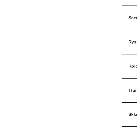
Sce
Rys
Kol
Tłu
Skł