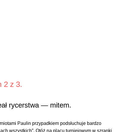
 2 z 3.
eał rycerstwa — mitem.
amiotami Paulin przypadkiem podsłuchuje bardzo
ch wszystkich”. Otóż na placu turniejowym w szranki