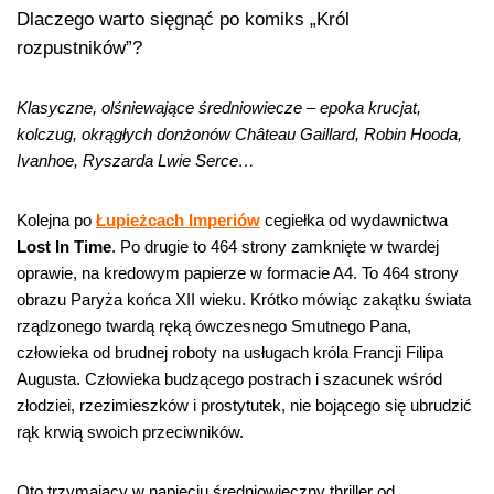
Dlaczego warto sięgnąć po komiks „Król
rozpustników”?
Klasyczne, olśniewające średniowiecze – epoka krucjat,
kolczug, okrągłych donżonów Château Gaillard, Robin Hooda,
Ivanhoe, Ryszarda Lwie Serce…
Kolejna po
Łupieżcach Imperiów
cegiełka od wydawnictwa
Lost In Time
. Po drugie to 464 strony zamknięte w twardej
oprawie, na kredowym papierze w formacie A4. To 464 strony
obrazu Paryża końca XII wieku. Krótko mówiąc zakątku świata
rządzonego twardą ręką ówczesnego Smutnego Pana,
człowieka od brudnej roboty na usługach króla Francji Filipa
Augusta. Człowieka budzącego postrach i szacunek wśród
złodziei, rzezimieszków i prostytutek, nie bojącego się ubrudzić
rąk krwią swoich przeciwników.
Oto trzymający w napięciu średniowieczny thriller od