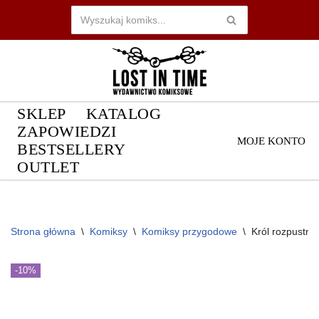
Przejdź
do
treści
SKLEP
KATALOG
ZAPOWIEDZI
MOJE KONTO
BESTSELLERY
OUTLET
Strona główna
\
Komiksy
\
Komiksy przygodowe
\
Król rozpustni
-10%