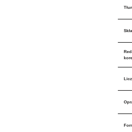
Tłu
Skł
Reda
kore
Licz
Opr
For