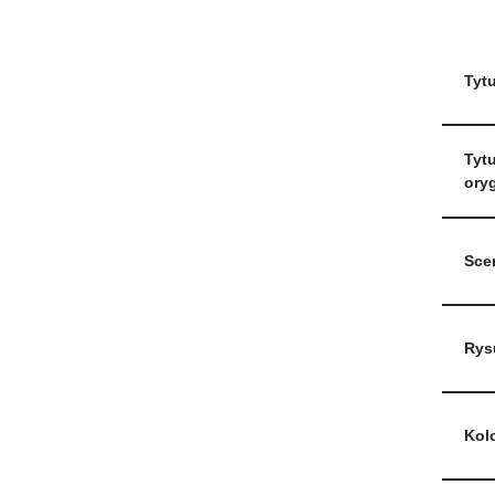
Tytu
Tytu
oryg
Sce
Rys
Kol