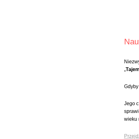
Naut
Niezwy
„
Tajem
Gdyby 
Jego c
sprawi
wieku 
Przejd