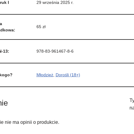
ruk I
29 września 2025 r.
a
65 zł
adkowa:
N-13:
978-83-961467-8-6
 kogo?
Młodzież
,
Dorośli (18+)
Ty
nie
na
ie nie ma opinii o produkcie.