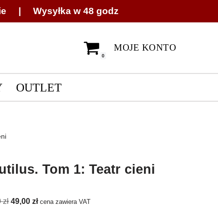
ie | Wysyłka w 48 godz
MOJE KONTO
0
Y
OUTLET
eni
utilus. Tom 1: Teatr cieni
0
zł
49,00
zł
cena zawiera VAT