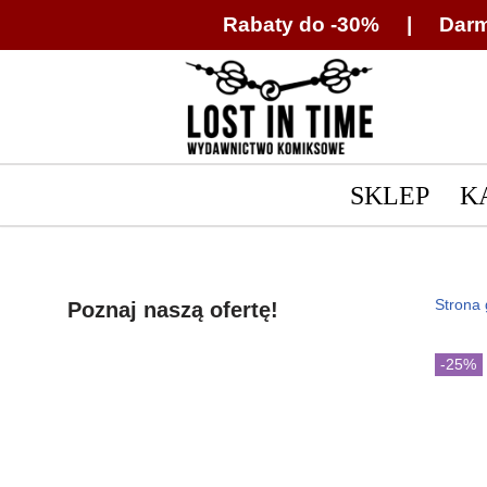
Rabaty do -30% | Darm
Przejdź
do
treści
SKLEP
K
Strona
Poznaj naszą ofertę!
-25%