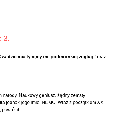
 3.
Dwadzieścia tysięcy mil podmorskiej żeglug
i” oraz
im narody.
Naukowy geniusz, żądny zemsty i
liła jednak jego imię: NEMO.
Wraz z początkiem XX
 powrócił.