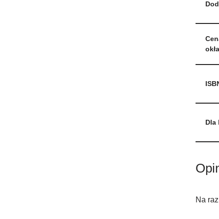
Dod
Cen
okł
ISB
Dla
Opi
Na raz