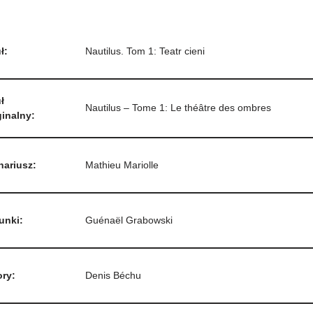
ł:
Nautilus. Tom 1: Teatr cieni
ł
Nautilus – Tome 1: Le théâtre des ombres
inalny:
nariusz:
Mathieu Mariolle
unki:
Guénaël Grabowski
ory:
Denis Béchu