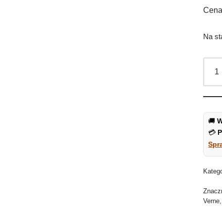
Cena 
Na st
🚚
W
💳
P
Spr
Kateg
Znacz
Verne