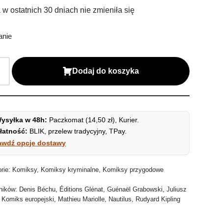
w ostatnich 30 dniach nie zmieniła się
anie
Dodaj do koszyka
ysyłka w 48h:
Paczkomat (14,50 zł), Kurier.
łatność:
BLIK, przelew tradycyjny, TPay.
awdź opcje dostawy
orie:
Komiksy
,
Komiksy kryminalne
,
Komiksy przygodowe
ników:
Denis Béchu
,
Éditions Glénat
,
Guénaël Grabowski
,
Juliusz
,
Komiks europejski
,
Mathieu Mariolle
,
Nautilus
,
Rudyard Kipling