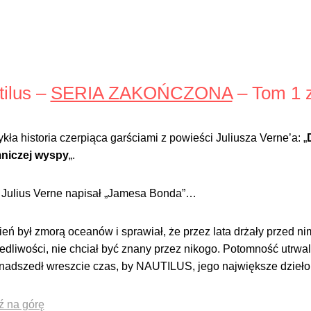
ilus –
SERIA ZAKOŃCZONA
– Tom 1 z
kła historia czerpiąca garściami z powieści Juliusza Verne’a: „
niczej wyspy
„.
Julius Verne napisał „Jamesa Bonda”…
ień był zmorą oceanów i sprawiał, że przez lata drżały przed n
edliwości, nie chciał być znany przez nikogo. Potomność utrwa
nadszedł wreszcie czas, by NAUTILUS, jego największe dzieło,
ź na górę