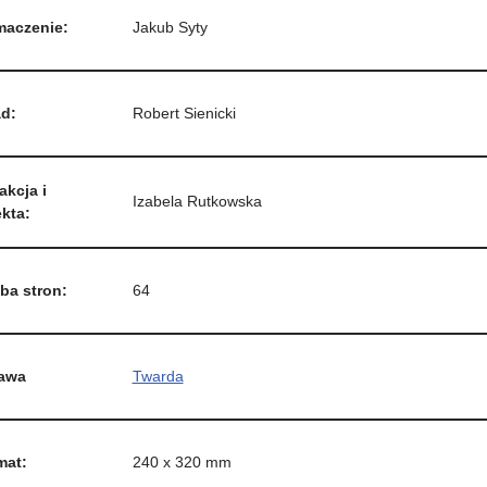
maczenie:
Jakub Syty
ad:
Robert Sienicki
kcja i
Izabela Rutkowska
kta:
ba stron:
64
awa
Twarda
mat:
240 x 320 mm