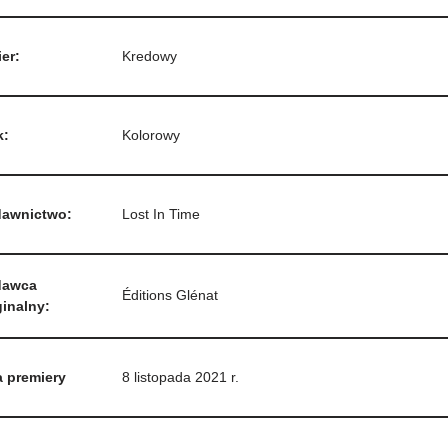
er:
Kredowy
k:
Kolorowy
awnictwo:
Lost In Time
awca
Éditions Glénat
inalny:
a premiery
8 listopada 2021 r.