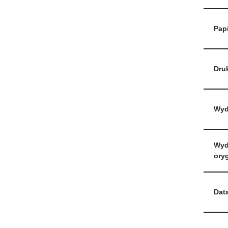
Papi
Dru
Wyd
Wyd
oryg
Dat