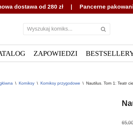
owa dostawa od 280 zł | Pancerne pakowan
ATALOG
ZAPOWIEDZI
BESTSELLER
 główna
\
Komiksy
\
Komiksy przygodowe
\
Nautilus. Tom 1: Teatr ci
Na
65,0