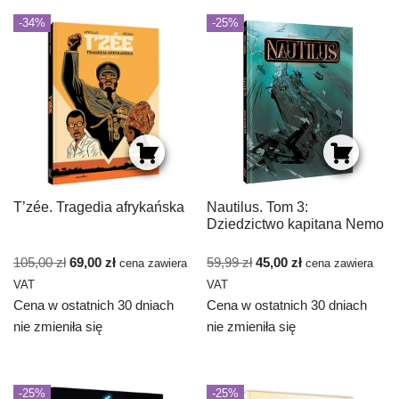
-34%
-25%
T’zée. Tragedia afrykańska
Nautilus. Tom 3:
Dziedzictwo kapitana Nemo
105,00
zł
69,00
zł
59,99
zł
45,00
zł
cena zawiera
cena zawiera
VAT
VAT
Cena w ostatnich 30 dniach
Cena w ostatnich 30 dniach
nie zmieniła się
nie zmieniła się
-25%
-25%