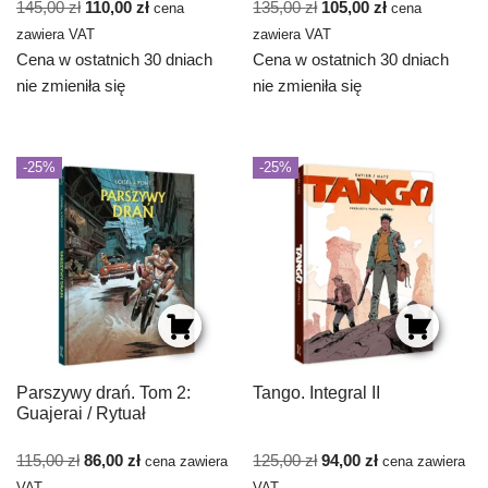
145,00
zł
110,00
zł
135,00
zł
105,00
zł
cena
cena
zawiera VAT
zawiera VAT
Cena w ostatnich 30 dniach
Cena w ostatnich 30 dniach
nie zmieniła się
nie zmieniła się
-25%
-25%
Parszywy drań. Tom 2:
Tango. Integral II
Guajerai / Rytuał
115,00
zł
86,00
zł
125,00
zł
94,00
zł
cena zawiera
cena zawiera