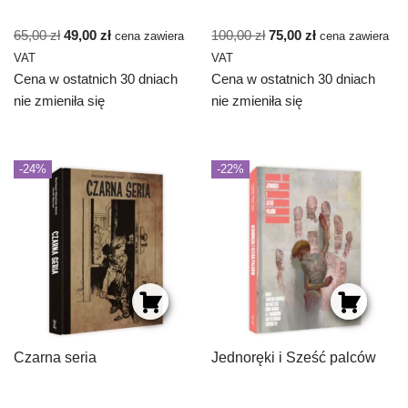
65,00
zł
49,00
zł
100,00
zł
75,00
zł
cena zawiera
cena zawiera
VAT
VAT
Cena w ostatnich 30 dniach
Cena w ostatnich 30 dniach
nie zmieniła się
nie zmieniła się
-24%
-22%
Czarna seria
Jednoręki i Sześć palców