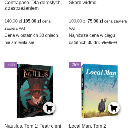
Contrapaso. Dla dorosłych,
Skarb widmo
z zastrzeżeniem
140,00
zł
105,00
zł
100,00
zł
75,00
zł
cena
cena zawiera
zawiera VAT
VAT
Cena w ostatnich 30 dniach
Najniższa cena w ciągu
nie zmieniła się
ostatnich 30 dni:
75,00
zł
-25%
-25%
Nautilus. Tom 1: Teatr cieni
Local Man. Tom 2