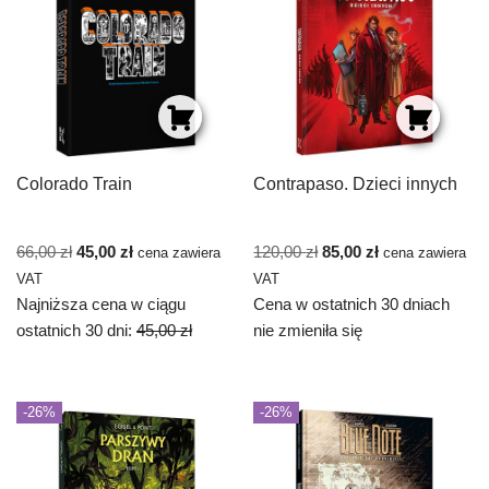
Colorado Train
Contrapaso. Dzieci innych
66,00
zł
45,00
zł
120,00
zł
85,00
zł
cena zawiera
cena zawiera
VAT
VAT
Najniższa cena w ciągu
Cena w ostatnich 30 dniach
ostatnich 30 dni:
45,00
zł
nie zmieniła się
-26%
-26%