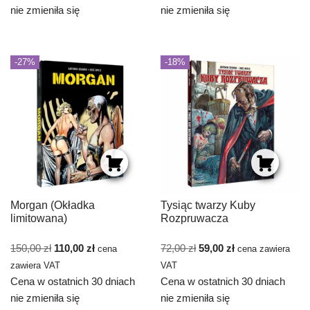
nie zmieniła się
nie zmieniła się
-27%
-18%
Morgan (Okładka
Tysiąc twarzy Kuby
limitowana)
Rozpruwacza
150,00
zł
110,00
zł
72,00
zł
59,00
zł
cena
cena zawiera
zawiera VAT
VAT
Cena w ostatnich 30 dniach
Cena w ostatnich 30 dniach
nie zmieniła się
nie zmieniła się