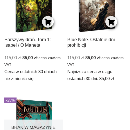
Parszywy drań. Tom 1:
Blue Note. Ostatnie dni
Isabel / O Maneta
prohibicji
115,00
zł
85,00
zł
115,00
zł
85,00
zł
cena zawiera
cena zawiera
VAT
VAT
Cena w ostatnich 30 dniach
Najniższa cena w ciągu
nie zmieniła się
ostatnich 30 dni:
85,00
zł
-25%
BRAK W MAGAZYNIE