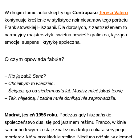
W drugim tomie autorskiej trylogii
Contrapaso
Teresa Valero
kontynuuje kreślenie w stylistyce noir niesamowitego portretu
Frankistowskiej Hiszpanii. Dla dorosłych, z zastrzeżeniem to
narracyjny majstersztyk, świetna powieść graficzna, łącząca
emocje, suspens i krytykę społeczną.
O czym opowiada fabuła?
– Kto ją zabił, Sanz?
– Chciałbym to wiedzieć.
– Ścigasz go od siedemnastu lat. Musisz mieć jakąś teorię.
– Tak, niejedną. I żadna mnie donikąd nie zaprowadziła.
Madryt, jesień 1956 roku.
Podczas gdy hiszpańskie
społeczeństwo dusi się pod jarzmem reżimu Franco, w kinie
samochodowym zostaje znaleziona kolejna ofiara seryjnego
mordercy, który prześladuje stolicę. Niedługo później w ciemnej