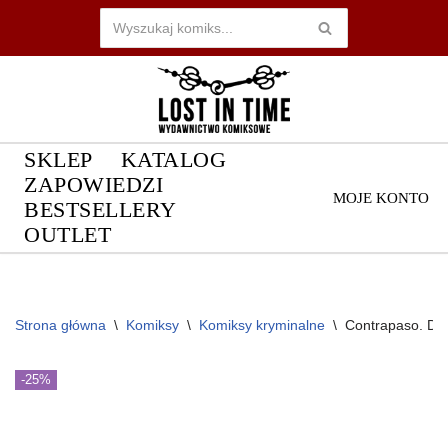
Przejdź
do
treści
SKLEP
KATALOG
ZAPOWIEDZI
MOJE KONTO
BESTSELLERY
OUTLET
Strona główna
\
Komiksy
\
Komiksy kryminalne
\
Contrapaso. Dla
-25%