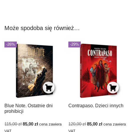
Może spodoba się również…
-26%
-29%
Blue Note. Ostatnie dni
Contrapaso. Dzieci innych
prohibicji
115,00
zł
85,00
zł
120,00
zł
85,00
zł
cena zawiera
cena zawiera
VAT
VAT