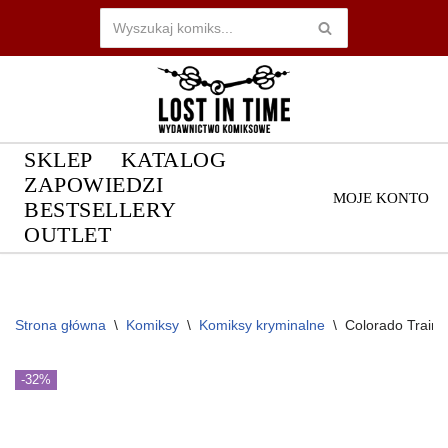
Przejdź
do
treści
SKLEP
KATALOG
ZAPOWIEDZI
MOJE KONTO
BESTSELLERY
OUTLET
Strona główna
\
Komiksy
\
Komiksy kryminalne
\
Colorado Train
-32%