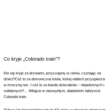
Co kryje „Colorado train”?
Kto się kryje za drzwiami, przyczajony w cieniu, czyhając na
dzieci?Cóż to za demoniczna istota, której oddech przyspiesza
w mroczną noc. I cóż to za banda dzieciaków – niepokornych i
solidarnych?… Witajcie w niezwykłym, diabelskim labiryncie
Colorado train.
Połowa lat dziewięćdziesiątych XX wieku w dawnym górniczym