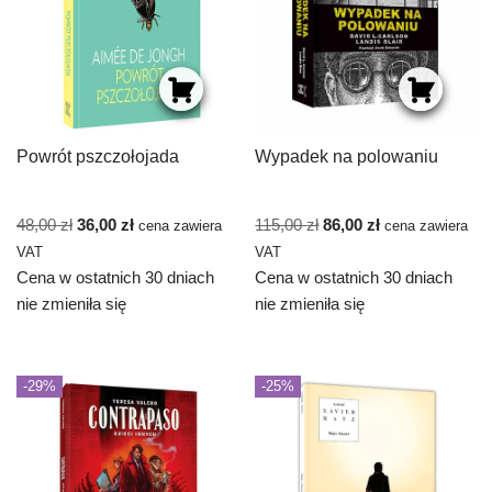
Powrót pszczołojada
Wypadek na polowaniu
48,00
zł
36,00
zł
115,00
zł
86,00
zł
cena zawiera
cena zawiera
VAT
VAT
Cena w ostatnich 30 dniach
Cena w ostatnich 30 dniach
nie zmieniła się
nie zmieniła się
-29%
-25%