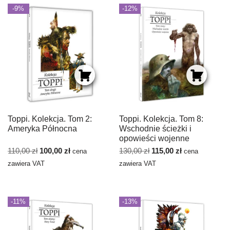
-9%
-12%
Toppi. Kolekcja. Tom 2:
Toppi. Kolekcja. Tom 8:
Ameryka Północna
Wschodnie ścieżki i
opowieści wojenne
110,00
zł
100,00
zł
130,00
zł
115,00
zł
cena
cena
zawiera VAT
zawiera VAT
-11%
-13%