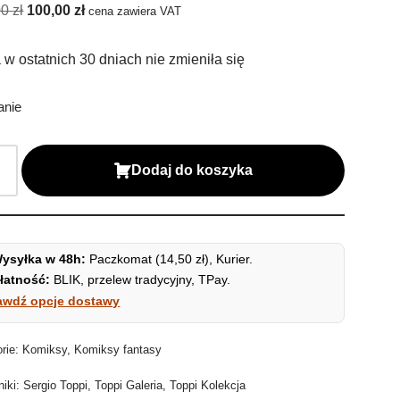
00
zł
100,00
zł
cena zawiera VAT
w ostatnich 30 dniach nie zmieniła się
anie
Dodaj do koszyka
ysyłka w 48h:
Paczkomat (14,50 zł), Kurier.
łatność:
BLIK, przelew tradycyjny, TPay.
awdź opcje dostawy
orie:
Komiksy
,
Komiksy fantasy
niki:
Sergio Toppi
,
Toppi Galeria
,
Toppi Kolekcja