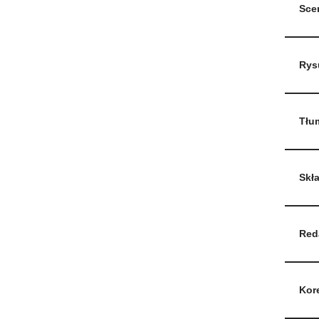
Sce
Rys
Tłu
Skł
Red
Kor