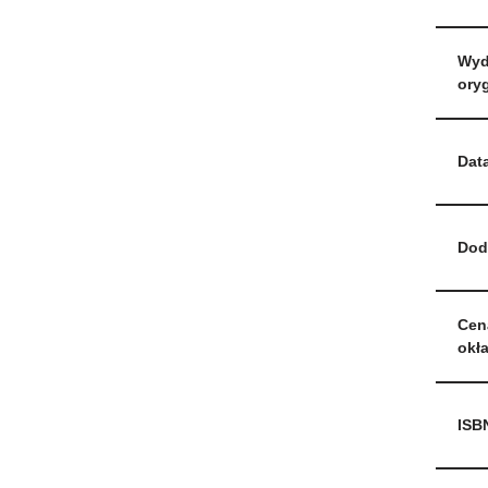
Wyd
oryg
Dat
Dod
Cen
okł
ISB