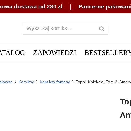
owa dostawa od 280 zł | Pancerne pakowan
ATALOG
ZAPOWIEDZI
BESTSELLER
 główna
\
Komiksy
\
Komiksy fantasy
\
Toppi. Kolekcja. Tom 2: Amer
To
Am