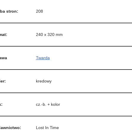
ba stron:
208
mat:
240 x 320 mm
awa
Twarda
er:
kredowy
k:
cz.-b. + kolor
awnictwo:
Lost In Time