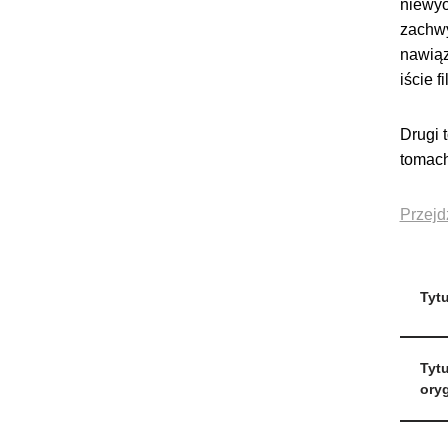
niewyo
zachwy
nawiąz
iście 
Drugi 
tomach
Przejd
Tytu
Tytu
oryg