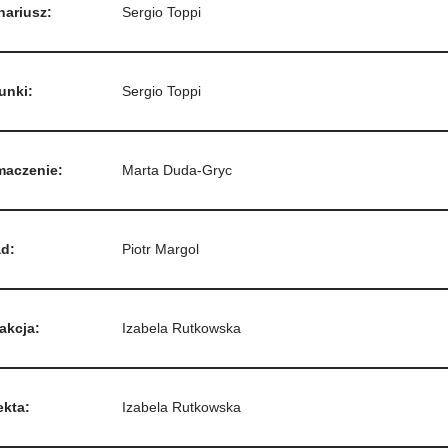
nariusz:
Sergio Toppi
unki:
Sergio Toppi
maczenie:
Marta Duda-Gryc
ad:
Piotr Margol
akcja:
Izabela Rutkowska
ekta:
Izabela Rutkowska