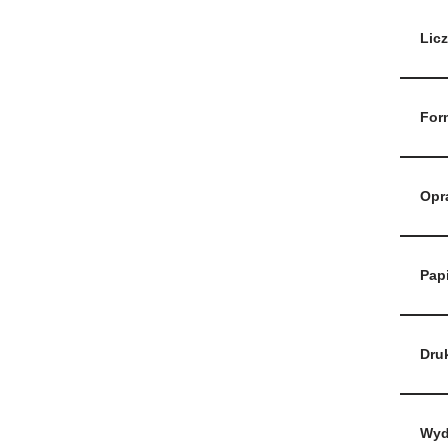
Licz
For
Opr
Papi
Dru
Wyd