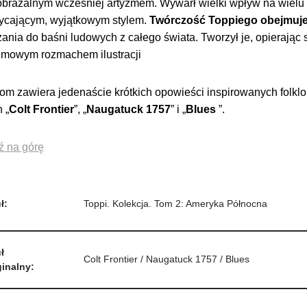
brażalnym wcześniej artyzmem. Wywarł wielki wpływ na wielu s
cającym, wyjątkowym stylem.
Twórczość Toppiego obejmuje 
ania do baśni ludowych z całego świata. Tworzył je, opierając
filmowym rozmachem ilustracji
tom zawiera jedenaście krótkich opowieści inspirowanych folk
 „
Colt Frontier
”, „
Naugatuck 1757
” i „
Blues
”.
ź na górę
ł:
Toppi. Kolekcja. Tom 2: Ameryka Północna
ł
Colt Frontier / Naugatuck 1757 / Blues
inalny: