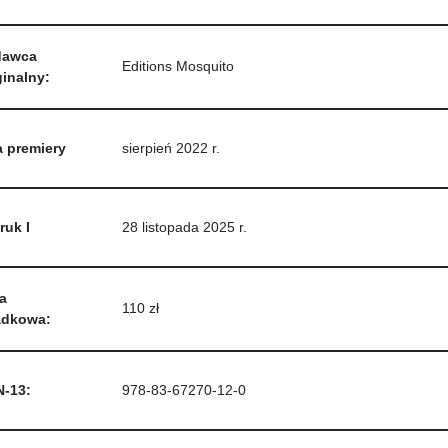
awca
Editions Mosquito
inalny:
a premiery
sierpień 2022 r.
ruk I
28 listopada 2025 r.
a
110 zł
adkowa:
N-13:
978-83-67270-12-0