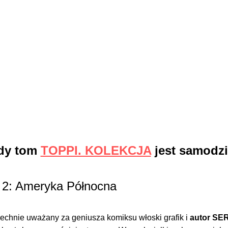
dy tom
TOPPI. KOLEKCJA
jest samodz
2: Ameryka Północna
chnie uważany za geniusza komiksu włoski grafik i
autor SE