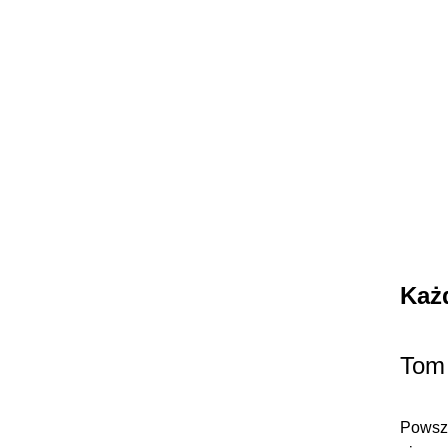
Każ
Tom 
Powsze