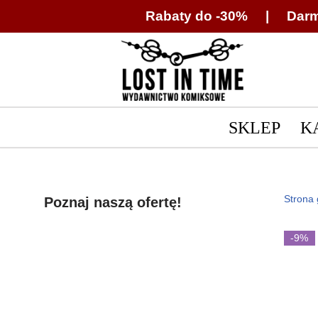
Rabaty do -30% | Darm
Przejdź
do
treści
SKLEP
K
Strona
Poznaj naszą ofertę!
-9%