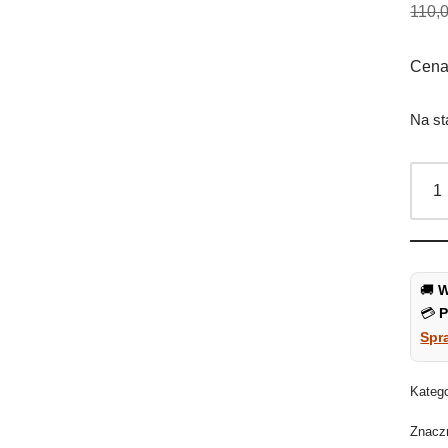
110,
Cena 
Na st
🚚
W
💳
P
Spr
Kateg
Znacz