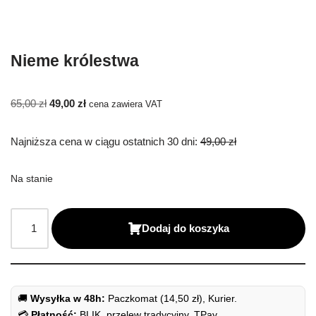
Nieme królestwa
65,00
zł
49,00
zł
cena zawiera VAT
Najniższa cena w ciągu ostatnich 30 dni:
49,00
zł
Na stanie
Dodaj do koszyka
🚚
Wysyłka w 48h:
Paczkomat (14,50 zł), Kurier.
💳
Płatność:
BLIK, przelew tradycyjny, TPay.