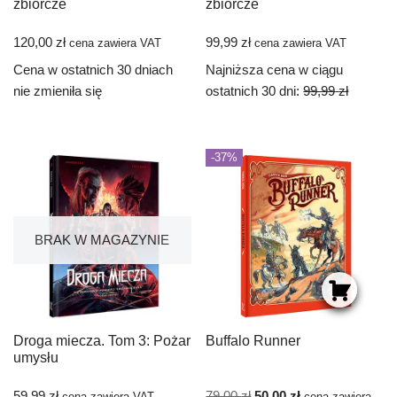
zbiorcze
zbiorcze
120,00
zł
99,99
zł
cena zawiera VAT
cena zawiera VAT
Cena w ostatnich 30 dniach
Najniższa cena w ciągu
nie zmieniła się
ostatnich 30 dni:
99,99
zł
-37%
BRAK W MAGAZYNIE
Droga miecza. Tom 3: Pożar
Buffalo Runner
umysłu
59,99
zł
79,00
zł
50,00
zł