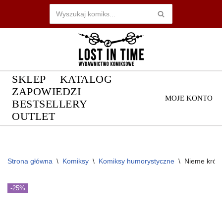
Przejdź
do
treści
SKLEP
KATALOG
ZAPOWIEDZI
MOJE KONTO
BESTSELLERY
OUTLET
Strona główna
\
Komiksy
\
Komiksy humorystyczne
\
Nieme król
-25%