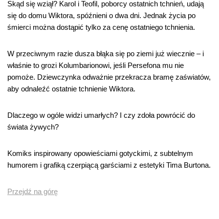
Skąd się wziął? Karol i Teofil, poborcy ostatnich tchnień, udają
się do domu Wiktora, spóźnieni o dwa dni. Jednak życia po
śmierci można dostąpić tylko za cenę ostatniego tchnienia.
W przeciwnym razie dusza błąka się po ziemi już wiecznie – i
właśnie to grozi Kolumbarionowi, jeśli Persefona mu nie
pomoże. Dziewczynka odważnie przekracza bramę zaświatów,
aby odnaleźć ostatnie tchnienie Wiktora.
Dlaczego w ogóle widzi umarłych? I czy zdoła powrócić do
świata żywych?
Komiks inspirowany opowieściami gotyckimi, z subtelnym
humorem i grafiką czerpiącą garściami z estetyki Tima Burtona.
Przejdź na górę