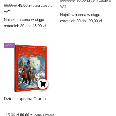
100,00
zł
90,00
zł
cena zawiera
Oceniono
66,00
zł
45,00
zł
cena zawiera
VAT
4.00
na 5
VAT
Najniższa cena w ciągu
Najniższa cena w ciągu
ostatnich 30 dni:
90,00
zł
ostatnich 30 dni:
45,00
zł
-25%
Dzieci kapitana Granta
115,00
zł
86,00
zł
cena zawiera