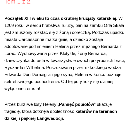
Tom 1 z 2
.
Początek XIII wieku to czas okrutnej krucjaty katarskiej
. W
1209 roku, w sercu hrabstwa Tuluzy, pan na zamku Orla Skała
jest zmuszony rozstać się z żoną i córeczką. Podczas upadku
miasta Carcassonne matka ginie, a dziecko zostaje
adoptowane pod imieniem Helena przez mężnego Bernarda z
Lorac. Wychowywana przez Klotyldę, żonę Bernarda,
dziewczynka dorasta w towarzystwie dwóch przyrodnich braci,
Ryszarda i Wilhelma. Poszukiwana przez szkockiego wodza
Edwarda Dun Dornaigila i jego syna, Helena w końcu poznaje
sekret swojego pochodzenia. Od tej pory liczy się dla niej
wyłącznie zemsta!
Przez burzliwe losy Heleny „
Pamięć popiołów
” ukazuje
tragedię, która dotknęła społeczność
katarów na terenach
dzikiej i pięknej Langwedocji
.