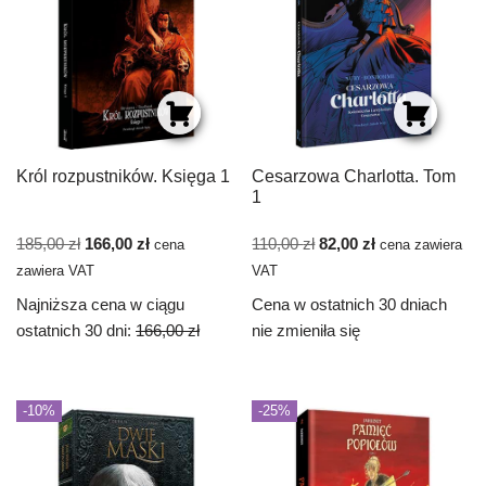
Król rozpustników. Księga 1
Cesarzowa Charlotta. Tom
1
185,00
zł
166,00
zł
110,00
zł
82,00
zł
cena
cena zawiera
zawiera VAT
VAT
Najniższa cena w ciągu
Cena w ostatnich 30 dniach
ostatnich 30 dni:
166,00
zł
nie zmieniła się
-10%
-25%