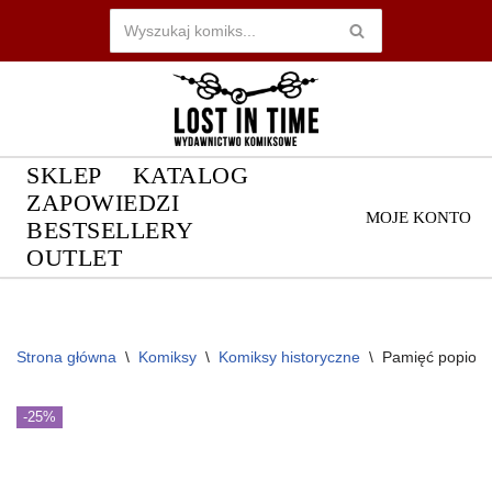
Przejdź
do
treści
SKLEP
KATALOG
ZAPOWIEDZI
MOJE KONTO
BESTSELLERY
OUTLET
Strona główna
\
Komiksy
\
Komiksy historyczne
\
Pamięć popiołó
-25%