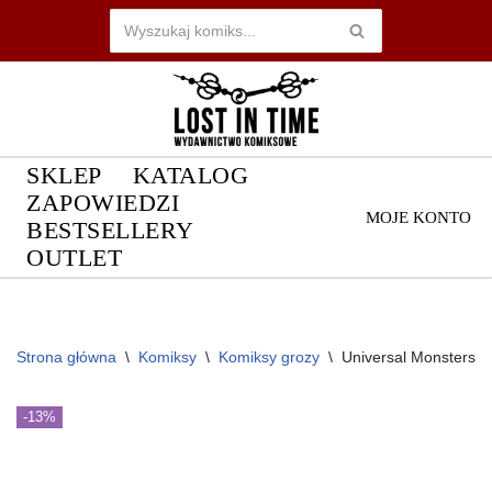
Przejdź
do
treści
SKLEP
KATALOG
ZAPOWIEDZI
MOJE KONTO
BESTSELLERY
OUTLET
Strona główna
\
Komiksy
\
Komiksy grozy
\
Universal Monsters: 
-13%