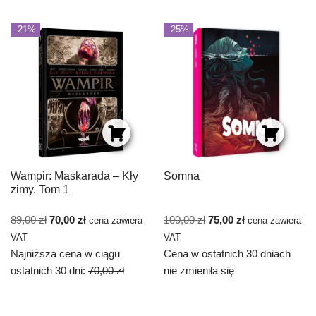
-21%
-25%
Wampir: Maskarada – Kły
Somna
zimy. Tom 1
89,00
zł
70,00
zł
100,00
zł
75,00
zł
cena zawiera
cena zawiera
VAT
VAT
Najniższa cena w ciągu
Cena w ostatnich 30 dniach
ostatnich 30 dni:
70,00
zł
nie zmieniła się