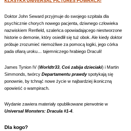
KLASYKA UNIVERSAL PICTURES POWRACA!
Doktor John Seward przyjmuje do swojego szpitala dla
psychicznie chorych nowego pacjenta, dziwnego człowieka
nazwiskiem Renfield, szaleńca opowiadającego niestworzone
historie o demonie, który osiedlił się tuż obok. Ale kiedy doktor
próbuje zrozumieć niemożliwe za pomocą logiki, jego córka
pada ofiarą uroku… tajemniczego hrabiego Draculi!
James Tynion IV (
Worldtr33
,
Coś zabija dzieciaki
) i Martin
Simmonds, twórcy
Departamentu prawdy
spotykają się
ponownie, by tchnąć nowe życie w najbardziej ikoniczną
opowieść o wampirach.
Wydanie zawiera materiały opublikowane pierwotnie w
Universal Monsters: Dracula #1-4
.
Dla kogo?