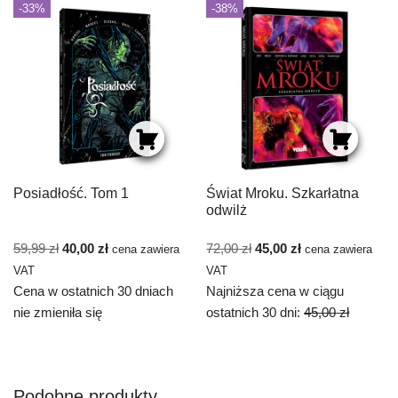
-33%
-38%
Posiadłość. Tom 1
Świat Mroku. Szkarłatna
odwilż
59,99
zł
40,00
zł
72,00
zł
45,00
zł
cena zawiera
cena zawiera
VAT
VAT
Cena w ostatnich 30 dniach
Najniższa cena w ciągu
nie zmieniła się
ostatnich 30 dni:
45,00
zł
Podobne produkty