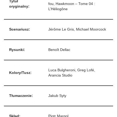
Tytuł
fou, Hawkmoon – Tome 04 :
oryginalny:
L’Héliogône
Scenariusz:
Jérôme Le Gris, Michael Moorcock
Rysunki:
Benoît Dellac
Luca Bulgheroni, Greg Lofé,
Kolory/Tusz:
Arancia Studio
Tłumaczenie:
Jakub Syty
Skład:
Piotr Margol