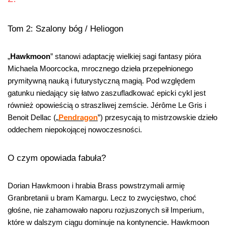
Tom 2: Szalony bóg / Heliogon
„
Hawkmoon
” stanowi adaptację wielkiej sagi fantasy pióra
Michaela Moorcocka, mrocznego dzieła przepełnionego
prymitywną nauką i futurystyczną magią. Pod względem
gatunku niedający się łatwo zaszufladkować epicki cykl jest
również opowieścią o straszliwej zemście. Jérôme Le Gris i
Benoit Dellac („
Pendragon
”) przesycają to mistrzowskie dzieło
oddechem niepokojącej nowoczesności.
O czym opowiada fabuła?
Dorian Hawkmoon i hrabia Brass powstrzymali armię
Granbretanii u bram Kamargu. Lecz to zwycięstwo, choć
głośne, nie zahamowało naporu rozjuszonych sił Imperium,
które w dalszym ciągu dominuje na kontynencie. Hawkmoon