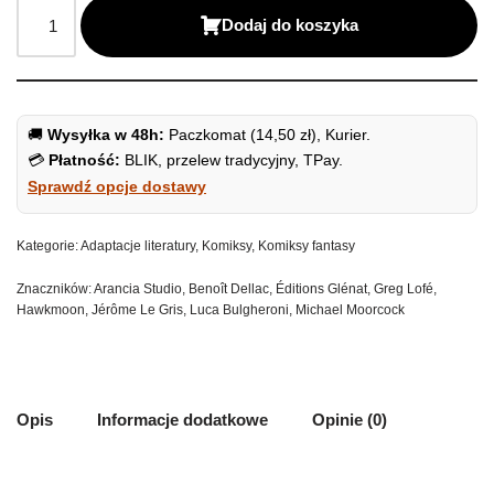
Dodaj do koszyka
🚚
Wysyłka w 48h:
Paczkomat (14,50 zł), Kurier.
💳
Płatność:
BLIK, przelew tradycyjny, TPay.
Sprawdź opcje dostawy
Kategorie:
Adaptacje literatury
,
Komiksy
,
Komiksy fantasy
Znaczników:
Arancia Studio
,
Benoît Dellac
,
Éditions Glénat
,
Greg Lofé
,
Hawkmoon
,
Jérôme Le Gris
,
Luca Bulgheroni
,
Michael Moorcock
Opis
Informacje dodatkowe
Opinie (0)