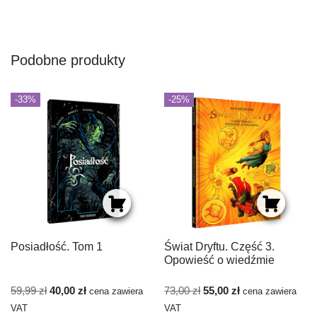
Podobne produkty
-33%
-25%
Posiadłość. Tom 1
Świat Dryftu. Część 3.
Opowieść o wiedźmie
59,99
zł
40,00
zł
73,00
zł
55,00
zł
cena zawiera
cena zawiera
VAT
VAT