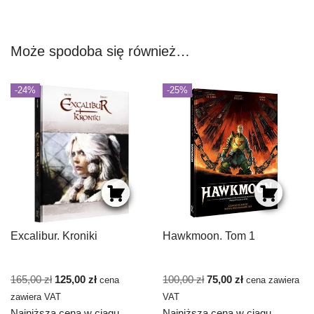
Może spodoba się również…
-24%
-25%
Excalibur. Kroniki
Hawkmoon. Tom 1
165,00
zł
125,00
zł
100,00
zł
75,00
zł
cena
cena zawiera
zawiera VAT
VAT
Najniższa cena w ciągu
Najniższa cena w ciągu