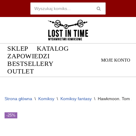
Przejdź
do
treści
SKLEP
KATALOG
ZAPOWIEDZI
MOJE KONTO
BESTSELLERY
OUTLET
Strona główna
\
Komiksy
\
Komiksy fantasy
\
Hawkmoon. Tom 2
-25%