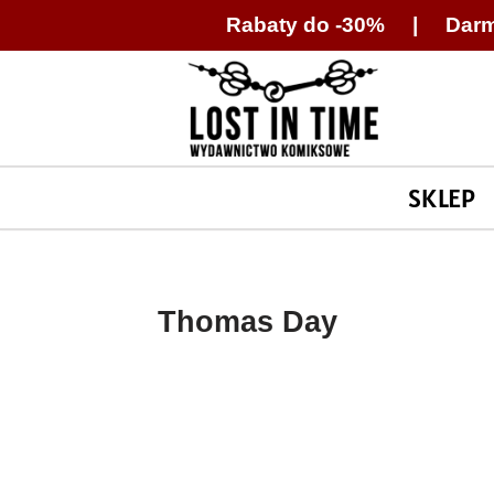
Rabaty do -30% | Darm
Przejdź
do
treści
SKLEP
Thomas Day