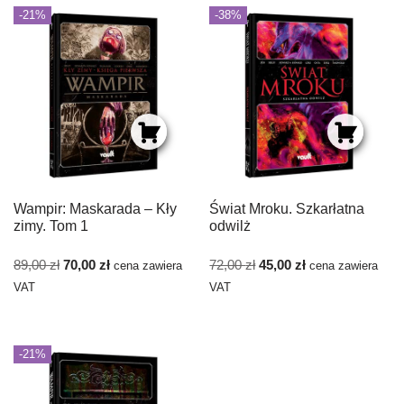
-21%
-38%
Wampir: Maskarada – Kły
Świat Mroku. Szkarłatna
zimy. Tom 1
odwilż
89,00
zł
70,00
zł
72,00
zł
45,00
zł
cena zawiera
cena zawiera
VAT
VAT
-21%