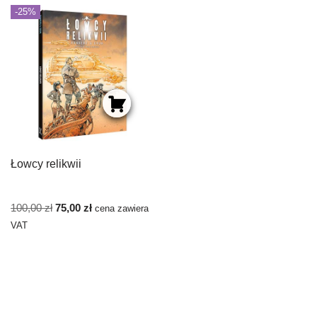
-25%
Łowcy relikwii
100,00
zł
75,00
zł
cena zawiera
VAT