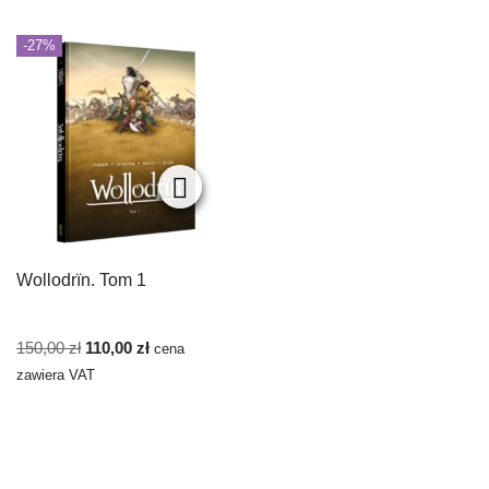
-27%
Wollodrïn. Tom 1
150,00
zł
110,00
zł
cena
zawiera VAT