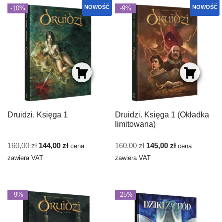
NOWOŚĆ
NOWOŚĆ
-10%
-9%
Druidzi. Księga 1
Druidzi. Księga 1 (Okładka
limitowana)
160,00
zł
144,00
zł
160,00
zł
145,00
zł
cena
cena
zawiera VAT
zawiera VAT
-9%
-25%