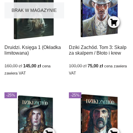
BRAK W MAGAZYNIE
Druidzi. Księga 1 (Okładka
Dziki Zachód. Tom 3: Skalp
limitowana)
za skalpem / Błoto i krew
160,00
zł
145,00
zł
100,00
zł
75,00
zł
cena
cena zawiera
zawiera VAT
VAT
-25%
-25%