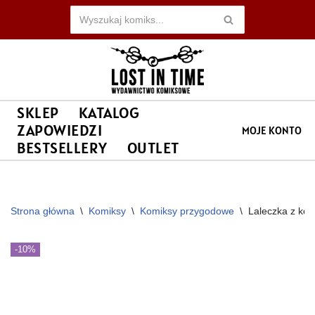
Przejdź
do
treści
SKLEP
KATALOG
ZAPOWIEDZI
MOJE KONTO
BESTSELLERY
OUTLET
Strona główna
\
Komiksy
\
Komiksy przygodowe
\
Laleczka z koś
NOWOŚĆ
-10%