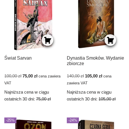
Świat Sarvan
Dynastia Smoków. Wydanie
zbiorcze
100,00
zł
75,00
zł
140,00
zł
105,00
zł
cena zawiera
cena
VAT
zawiera VAT
Najniższa cena w ciągu
Najniższa cena w ciągu
ostatnich 30 dni:
75,00
zł
ostatnich 30 dni:
105,00
zł
-25%
-24%