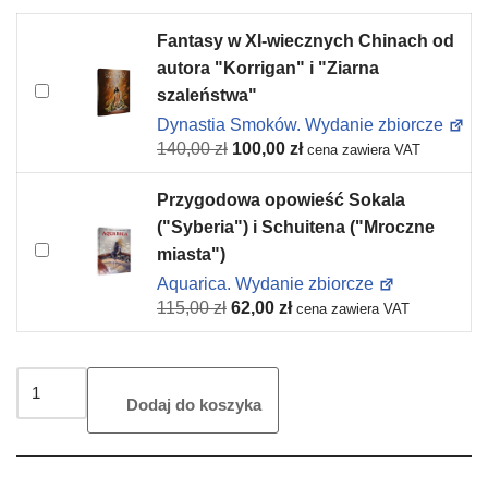
Fantasy w XI-wiecznych Chinach od
autora "Korrigan" i "Ziarna
szaleństwa"
Dynastia Smoków. Wydanie zbiorcze
140,00
zł
100,00
zł
cena zawiera VAT
Przygodowa opowieść Sokala
("Syberia") i Schuitena ("Mroczne
miasta")
Aquarica. Wydanie zbiorcze
115,00
zł
62,00
zł
cena zawiera VAT
Dodaj do koszyka