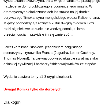
wykształcona dziewczyna, trafia w ręce handlarza pracującego
na zlecenie domu publicznego z pogranicznego miasta. W
dramatycznych okolicznościach los stawia na jej drodze
porywczego Timoka, syna mongolskiego wodza Kaliber chana.
Między pochodzącą z różnych kultur dwójką młodych ludzi
rodzi się niełatwe uczucie, nie wiedzą jednak, z iloma
przeciwnościami przyjdzie im się zmierzyć…
Laleczka z kości słoniowej jest dziełem belgijskiego
scenarzysty i rysownika Franza (Jugurtha, Lester Cockney,
Thomas Noland). Ta barwna opowieść ukazuje świat na styku
chińskiej cywilizacji i barbarzyńskich wojowników ze stepów.
Wydanie zawiera tomy #1-3 oryginalnej serii.
Uwaga! Komiks tylko dla dorosłych.
Dla kogo?