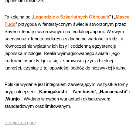
japońskim folklorze.
To kolejna po „
Legendzie o Szkarłatnych Obłokach
” i „
Masce
Fudo
” przygoda w fantastycznym świecie stworzonym przez
Saverio Tenutę i wzorowanym na feudalnej Japonii. W swym
scenariuszu Tenuta podkreśla szlachetne wartości u ludzi, a
równocześnie wplata w ich losy i codzienną egzystencję
japońską mitologię. Realia wyimaginowanego świata i jego
cudowne aspekty łączą się z surowością życia biednej
ludności, czyniąc z tej opowieści podróż do niezwykłej krainy.
Polskie wydanie jest integralem zawierającym wszystkie tomy
oryginalnej serii: „
Kamigakushi
”, „
Yamibushi
”, „
Namaenashi
” i
„
Wunjo
”. Wydano w dwóch wariantach okładkowych:
standardowym oraz limitowanym.
Przejdź na górę