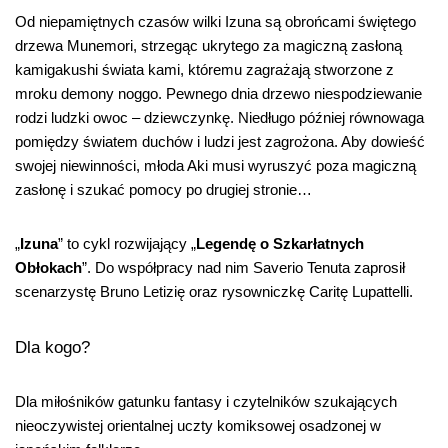
Od niepamiętnych czasów wilki
Izuna
są obrońcami świętego
drzewa Munemori, strzegąc ukrytego za magiczną zasłoną
kamigakushi świata
kami
, któremu zagrażają stworzone z
mroku demony
noggo
. Pewnego dnia drzewo niespodziewanie
rodzi ludzki owoc – dziewczynkę. Niedługo później równowaga
pomiędzy światem duchów i ludzi jest zagrożona. Aby dowieść
swojej niewinności, młoda Aki musi wyruszyć poza magiczną
zasłonę i szukać pomocy po drugiej stronie…
„
Izuna
”
to cykl rozwijający „
Legendę o Szkarłatnych
Obłokach
”. Do współpracy nad nim Saverio Tenuta zaprosił
scenarzystę Bruno Letizię oraz rysowniczkę Caritę Lupattelli.
Dla kogo?
Dla miłośników gatunku fantasy i czytelników szukających
nieoczywistej orientalnej uczty komiksowej osadzonej w