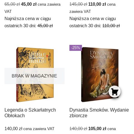
65,00
zł
45,00
zł
145,00
zł
110,00
zł
cena zawiera
cena
VAT
zawiera VAT
Najniższa cena w ciągu
Najniższa cena w ciągu
ostatnich 30 dni:
45,00
zł
ostatnich 30 dni:
110,00
zł
-25%
BRAK W MAGAZYNIE
Legenda o Szkarłatnych
Dynastia Smoków. Wydanie
Obłokach
zbiorcze
140,00
zł
140,00
zł
105,00
zł
cena zawiera VAT
cena