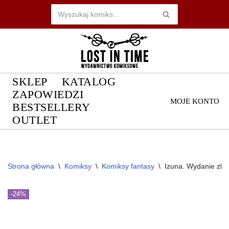
Przejdź
do
treści
SKLEP
KATALOG
ZAPOWIEDZI
MOJE KONTO
BESTSELLERY
OUTLET
Strona główna
\
Komiksy
\
Komiksy fantasy
\
Izuna. Wydanie zbi
-24%