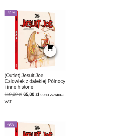
-41%
(Outlet) Jesuit Joe.
Człowiek z dalekiej Północy
i inne historie
110,00
zł
65,00
zł
cena zawiera
VAT
-9%