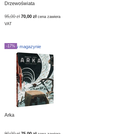
Drzewoświata
95,00
zł
70,00
zł
cena zawiera
VAT
-17%
Brak w magazynie
Arka
90,00
zł
75,00
zł