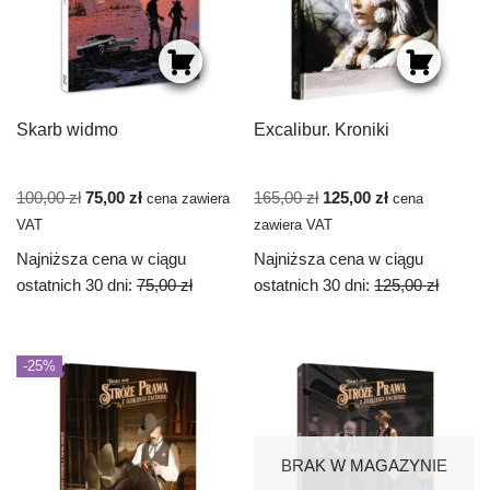
Skarb widmo
Excalibur. Kroniki
100,00
zł
75,00
zł
165,00
zł
125,00
zł
cena zawiera
cena
VAT
zawiera VAT
Najniższa cena w ciągu
Najniższa cena w ciągu
ostatnich 30 dni:
75,00
zł
ostatnich 30 dni:
125,00
zł
-25%
BRAK W MAGAZYNIE