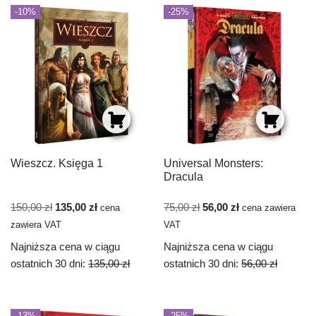
-10%
-25%
Wieszcz. Księga 1
Universal Monsters:
Dracula
150,00
zł
135,00
zł
75,00
zł
56,00
zł
cena
cena zawiera
zawiera VAT
VAT
Najniższa cena w ciągu
Najniższa cena w ciągu
ostatnich 30 dni:
135,00
zł
ostatnich 30 dni:
56,00
zł
-13%
-25%