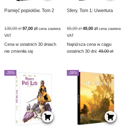
Pamięć popiołów. Tom 2
Sfery. Tom 1: Uwertura
130,00
zł
97,00
zł
65,00
zł
49,00
zł
cena zawiera
cena zawiera
VAT
VAT
Cena w ostatnich 30 dniach
Najniższa cena w ciągu
nie zmieniła się
ostatnich 30 dni:
49,00
zł
-25%
-26%