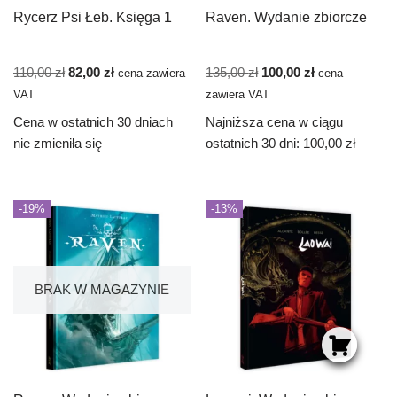
Rycerz Psi Łeb. Księga 1
Raven. Wydanie zbiorcze
110,00
zł
82,00
zł
135,00
zł
100,00
zł
cena zawiera
cena
VAT
zawiera VAT
Cena w ostatnich 30 dniach
Najniższa cena w ciągu
nie zmieniła się
ostatnich 30 dni:
100,00
zł
-19%
-13%
BRAK W MAGAZYNIE