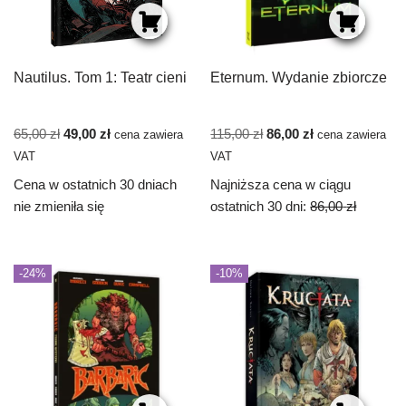
Nautilus. Tom 1: Teatr cieni
Eternum. Wydanie zbiorcze
65,00
zł
49,00
zł
115,00
zł
86,00
zł
cena zawiera
cena zawiera
VAT
VAT
Cena w ostatnich 30 dniach
Najniższa cena w ciągu
nie zmieniła się
ostatnich 30 dni:
86,00
zł
-24%
-10%