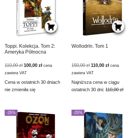
Toppi. Kolekcja. Tom 2:
Wollodrïn. Tom 1
Ameryka Północna
110,00
zł
100,00
zł
150,00
zł
110,00
zł
cena
cena
zawiera VAT
zawiera VAT
Cena w ostatnich 30 dniach
Najniższa cena w ciągu
nie zmieniła się
ostatnich 30 dni:
110,00
zł
-25%
-25%