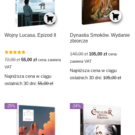
Wojny Lucasa. Epizod II
Dynastia Smoków. Wydanie
zbiorcze
140,00
zł
105,00
zł
cena
Oceniono
72,00
zł
55,00
zł
cena zawiera
zawiera VAT
5.00
na 5
VAT
Najniższa cena w ciągu
Najniższa cena w ciągu
ostatnich 30 dni:
105,00
zł
ostatnich 30 dni:
55,00
zł
-25%
-24%