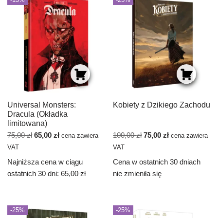
Universal Monsters:
Kobiety z Dzikiego Zachodu
Dracula (Okładka
limitowana)
75,00
zł
65,00
zł
100,00
zł
75,00
zł
cena zawiera
cena zawiera
VAT
VAT
Najniższa cena w ciągu
Cena w ostatnich 30 dniach
ostatnich 30 dni:
65,00
zł
nie zmieniła się
-25%
-25%