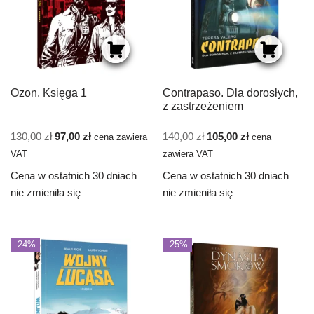
Ozon. Księga 1
Contrapaso. Dla dorosłych,
z zastrzeżeniem
130,00
zł
97,00
zł
140,00
zł
105,00
zł
cena zawiera
cena
VAT
zawiera VAT
Cena w ostatnich 30 dniach
Cena w ostatnich 30 dniach
nie zmieniła się
nie zmieniła się
-24%
-25%