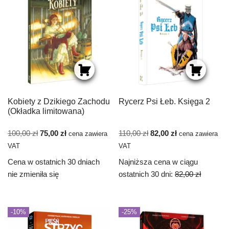
Kobiety z Dzikiego Zachodu
Rycerz Psi Łeb. Księga 2
(Okładka limitowana)
100,00
zł
75,00
zł
110,00
zł
82,00
zł
cena zawiera
cena zawiera
VAT
VAT
Cena w ostatnich 30 dniach
Najniższa cena w ciągu
nie zmieniła się
ostatnich 30 dni:
82,00
zł
-10%
-25%