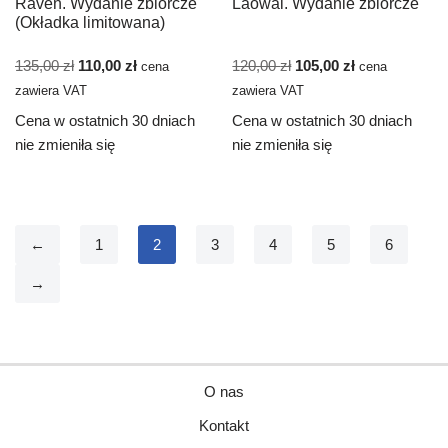
Raven. Wydanie zbiorcze
Laowai. Wydanie zbiorcze
(Okładka limitowana)
135,00
zł
110,00
zł
120,00
zł
105,00
zł
cena
cena
zawiera VAT
zawiera VAT
Cena w ostatnich 30 dniach
Cena w ostatnich 30 dniach
nie zmieniła się
nie zmieniła się
←
1
2
3
4
5
6
→
O nas
Kontakt