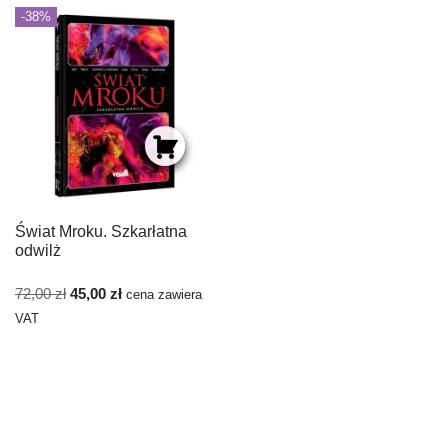
-38%
Świat Mroku. Szkarłatna
odwilż
72,00
zł
45,00
zł
cena zawiera
VAT