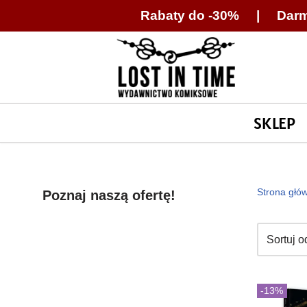
Rabaty do -30% | Darm
Przejdź
do
treści
SKLEP
Strona głó
Poznaj naszą ofertę!
-13%