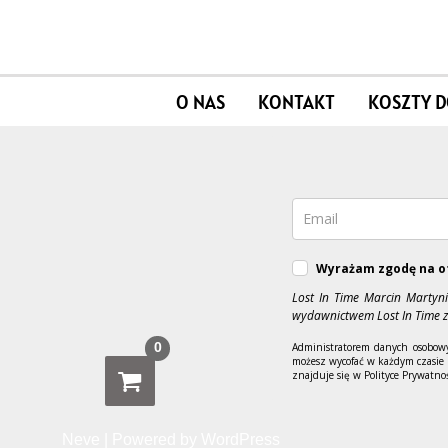
O NAS
KONTAKT
KOSZTY 
Wyrażam zgodę na o
Lost In Time Marcin Martyn
wydawnictwem Lost In Time z
0
Administratorem danych osobowy
możesz wycofać w każdym czasie 
znajduje się w Polityce Prywatnoś
Neve
| Powered by
WordPress