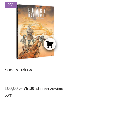
-25%
Łowcy relikwii
100,00
zł
75,00
zł
cena zawiera
VAT