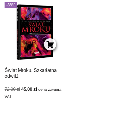
-38%
Świat Mroku. Szkarłatna
odwilż
72,00
zł
45,00
zł
cena zawiera
VAT